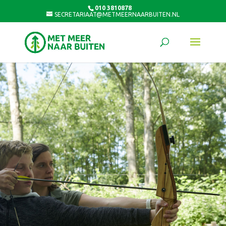
010 3810878
SECRETARIAAT@METMEERNAARBUITEN.NL