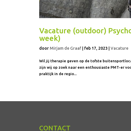
Vacature (outdoor) Psych
week)
door
Mirjam de Graaf
|
feb 17, 2023
|
Vacature
Wil jij therapie geven op de tofste buitensportlo
zijn wij op zoek naar een enthousiaste PMT-er voo
praktijk in de regio...
CONTACT