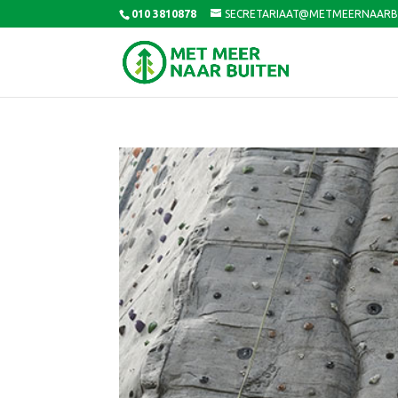
010 3810878
SECRETARIAAT@METMEERNAARB