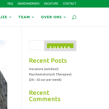
FAQ
SAMENWERKEN
VACATURE
CONTACT
JZE
TEAM
OVER ONS
ZOEKEN
Recent Posts
Vacature (outdoor)
Psychomotorisch Therapeut
(24 – 32 uur per week)
Recent
Comments
Geen reacties om weer te